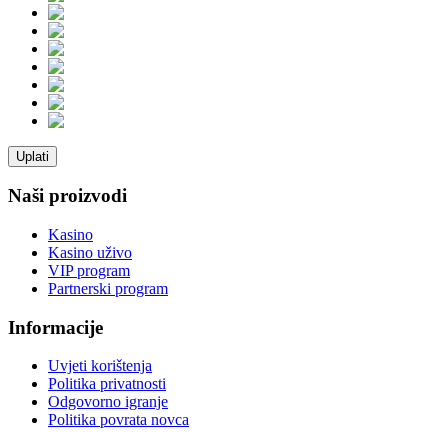
Uplati
Naši proizvodi
Kasino
Kasino uživo
VIP program
Partnerski program
Informacije
Uvjeti korištenja
Politika privatnosti
Odgovorno igranje
Politika povrata novca