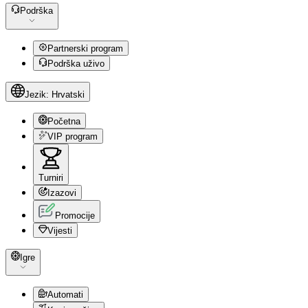
Podrška
Partnerski program
Podrška uživo
Jezik
:
Hrvatski
Početna
VIP program
Turniri
Izazovi
Promocije
Vijesti
Igre
Automati