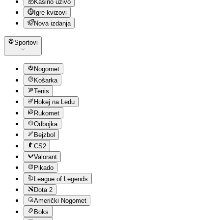
Kasino uživo
Igre kvizovi
Nova izdanja
Sportovi
Nogomet
Košarka
Tenis
Hokej na Ledu
Rukomet
Odbojka
Bejzbol
CS2
Valorant
Pikado
League of Legends
Dota 2
Američki Nogomet
Boks