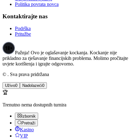
Politika povrata novca
Kontaktirajte nas
Podrška
Pritužbe
Pažnja! Ovo je oglašavanje kockanja. Kockanje nije
prikladno za rješavanje financijskih problema. Molimo pročitajte
uvjete korištenja i igrajte odgovorno.
©
.
Sva prava pridržana
Uživo
0
Nadolazeći
0
🏆
Trenutno nema dostupnih turnira
Izbornik
Pretraži
Kasino
VIP