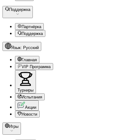
Поддержка
Партнёрка
Поддержка
Язык
:
Русский
Главная
VIP Программа
Турниры
Испытания
Акции
Новости
Игры