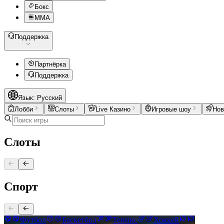
Бокс
ММА
Поддержка
Партнёрка
Поддержка
Язык
:
Русский
Лобби
Слоты
Live Казино
Игровые шоу
Нов
Слоты
Спорт
Футбол
Баскетбол
Теннис
Хоккей