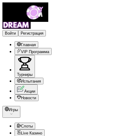
Казино
Спорт
Войти
Регистрация
Главная
VIP Программа
Турниры
Испытания
Акции
Новости
Игры
Слоты
Live Казино