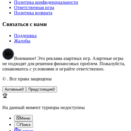
Политика конфиденциальности
Ответственная игра
Политика возврата
Связаться с нами
Поддержка
Жалобы
Внимание! Это реклама азартных игр. Азартные игры
не подходят для решения финансовых проблем. Пожалуйста,
ознакомьтесь с условиями и играйте ответственно.
©
.
Все права защищены
Активные
0
Предстоящие
0
🏆
На данный момент турниры недоступны
Меню
Поиск
Казино