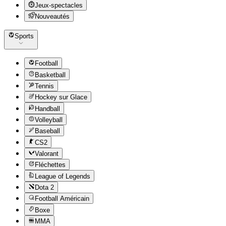
Jeux-spectacles
Nouveautés
Sports
Football
Basketball
Tennis
Hockey sur Glace
Handball
Volleyball
Baseball
CS2
Valorant
Fléchettes
League of Legends
Dota 2
Football Américain
Boxe
MMA