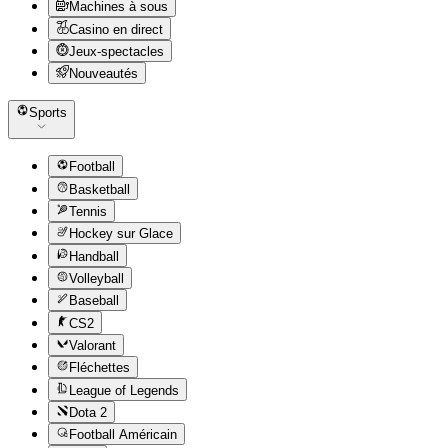
Machines à sous
Casino en direct
Jeux-spectacles
Nouveautés
Sports
Football
Basketball
Tennis
Hockey sur Glace
Handball
Volleyball
Baseball
CS2
Valorant
Fléchettes
League of Legends
Dota 2
Football Américain