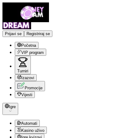
Kasino
Sport
Prijavi se
Registriraj se
Početna
VIP program
Turniri
Izazovi
Promocije
Vijesti
Igre
Automati
Kasino uživo
Igre kvizovi