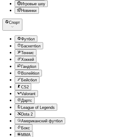
Игровые шоу
Новинки
Спорт
Футбол
Баскетбол
Теннис
Хоккей
Гандбол
Волейбол
Бейсбол
CS2
Valorant
Дартс
League of Legends
Dota 2
Американский футбол
Бокс
ММА